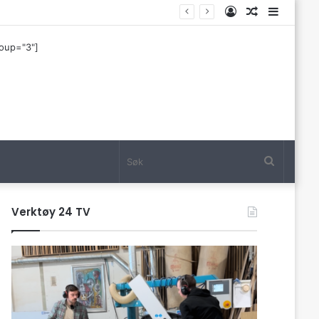
Log
Tilfeldig
Sideba
In
artikkel
roup="3"]
Søk
Verktøy 24 TV