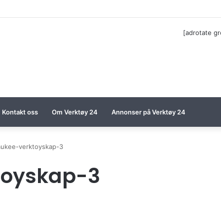
ga til Festool billigere
[adrotate g
Kontakt oss
Om Verktøy 24
Annonser på Verktøy 24
aukee-verktoyskap-3
toyskap-3