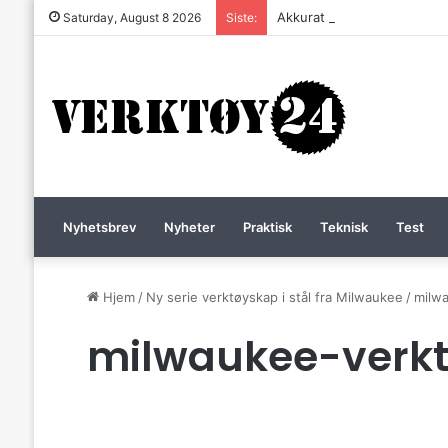
Akkurat nå er batteri-bordsa
Saturday, August 8 2026
Siste:
Nyhetsbrev
Nyheter
Praktisk
Teknisk
Test
Hjem
/
Ny serie verktøyskap i stål fra Milwaukee
/
milw
milwaukee-verk