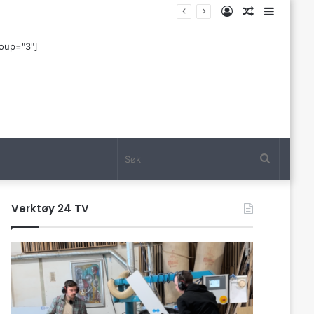
Log
Tilfeldig
Sideba
In
artikkel
roup="3"]
Søk
Verktøy 24 TV