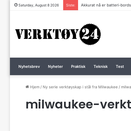
Akkurat nå er batteri-bordsa
Saturday, August 8 2026
Siste:
Nyhetsbrev
Nyheter
Praktisk
Teknisk
Test
Hjem
/
Ny serie verktøyskap i stål fra Milwaukee
/
milw
milwaukee-verk