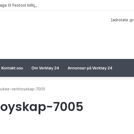
ga til Festool billigere
[adrotate g
Kontakt oss
Om Verktøy 24
Annonser på Verktøy 24
aukee-verktoyskap-7005
toyskap-7005