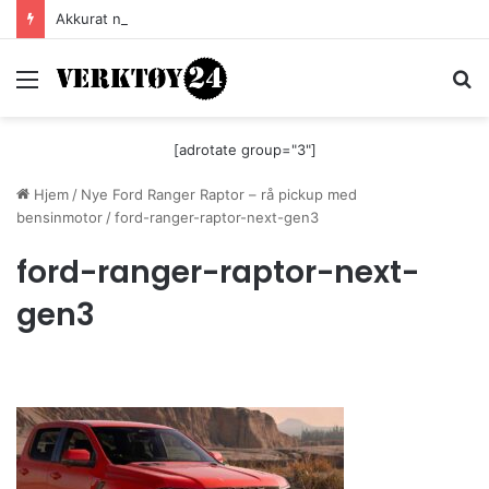
Akkurat nå er batteri-bordsaga til Festool billigere
Meny
S
[adrotate group="3"]
Hjem
/
Nye Ford Ranger Raptor – rå pickup med
bensinmotor
/
ford-ranger-raptor-next-gen3
ford-ranger-raptor-next-
gen3