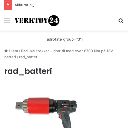
Akkurat nå er batteri-bordsaga til Festool billigere
Meny
S
[adrotate group="3"]
Hjem
/
Rad-ikal trekker – drar til med over 6700 Nm på 18V
batteri
/
rad_batteri
rad_batteri