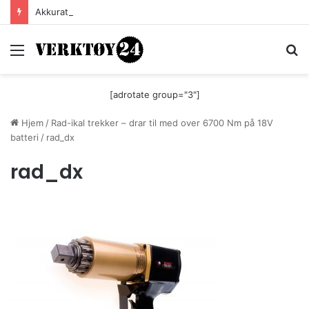
Akkurat nå er batteri-bordsaga til Festool billigere
Meny
S
[adrotate group="3"]
Hjem
/
Rad-ikal trekker – drar til med over 6700 Nm på 18V
batteri
/
rad_dx
rad_dx