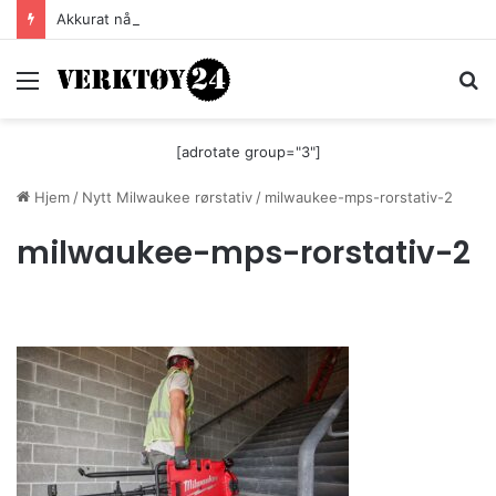
Akkurat nå er batteri-bordsaga til Festool billigere
Meny
S
[adrotate group="3"]
Hjem
/
Nytt Milwaukee rørstativ
/
milwaukee-mps-rorstativ-2
milwaukee-mps-rorstativ-2