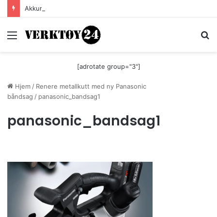
Akkurat nå er batteri-bordsaga til Festool billigere
Meny
S
[adrotate group="3"]
Hjem
/
Renere metallkutt med ny Panasonic
båndsag
/
panasonic_bandsag1
panasonic_bandsag1