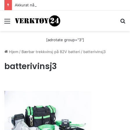
Akkurat nå er batteri-bordsaga til Festool billigere
Meny
S
[adrotate group="3"]
Hjem
/
Bærbar trekkvinsj på 82V batteri
/
batterivinsj3
batterivinsj3