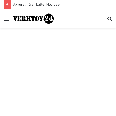
Akkurat nå er batteri-bordsaga til Festool billigere
Meny
S