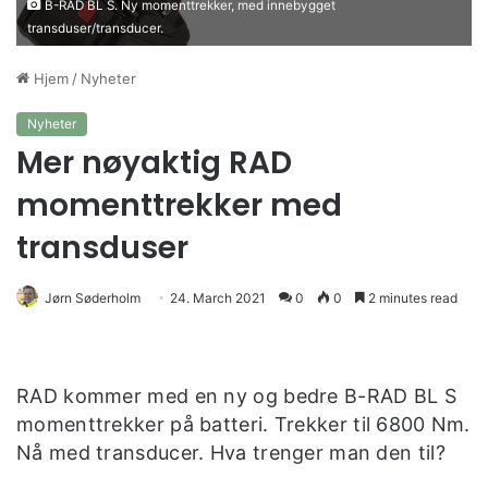
B-RAD BL S. Ny momenttrekker, med innebygget
transduser/transducer.
Hjem
/
Nyheter
Nyheter
Mer nøyaktig RAD
momenttrekker med
transduser
Jørn Søderholm
24. March 2021
0
0
2 minutes read
RAD kommer med en ny og bedre B-RAD BL S
momenttrekker på batteri. Trekker til 6800 Nm.
Nå med transducer. Hva trenger man den til?