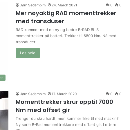
Jørn Søderholm
24. March 2021
0
0
Mer nøyaktig RAD momenttrekker
med transduser
RAD kommer med en ny og bedre B-RAD BL S
momenttrekker på batteri. Trekker til 6800 Nm. Nå med
transducer.…
Les hele
er
Jørn Søderholm
17. March 2020
0
0
Momenttrekker skrur opptil 7000
Nm med offset gir
Trenger du skru hardt, men kommer ikke til med maskin?
Ny serie B-Rad momenttrekkere med offset gir. Lettere