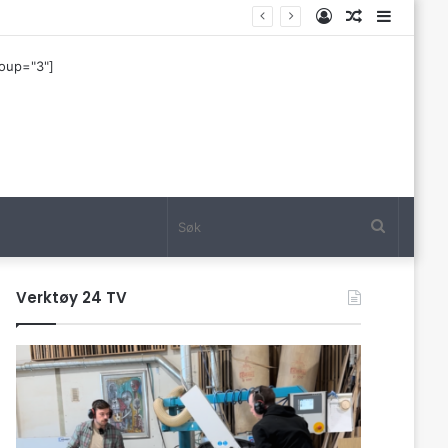
Log
Tilfeldig
Sideba
In
artikkel
roup="3"]
Søk
Verktøy 24 TV