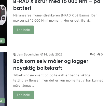
B-RAD X skrur med 15 000 Nm – på
batteri
Nå lanseres momenttrekkeren B-RAD X på Bauma. Den
makser på 15 000 Nm i moment. Her er det lille vi…
Les hele
er
Jørn Søderholm
14. July 2022
0
0
Bolt som selv måler og logger
nøyaktig boltekraft
Tiltrekningsmoment og boltekraft er begge viktige i
tetting av flenser, men det er kun momentet vi har kunnet
måle. Jonas…
Les hele
er