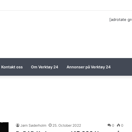
ga til Festool billigere
[adrotate g
Kontakt oss
Om Verktøy 24
Annonser på Verktøy 24
Jørn Søderholm
25. October 2022
0
0