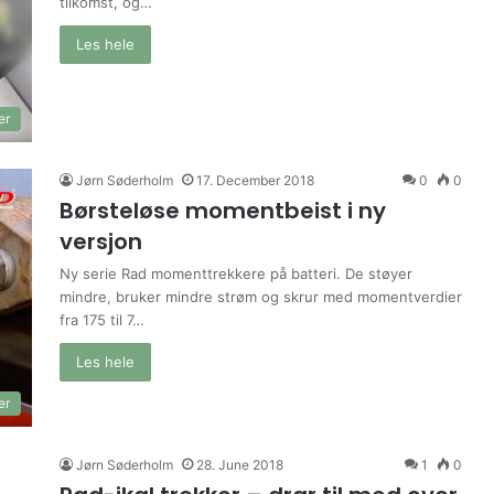
tilkomst, og…
Les hele
er
Jørn Søderholm
17. December 2018
0
0
Børsteløse momentbeist i ny
versjon
Ny serie Rad momenttrekkere på batteri. De støyer
mindre, bruker mindre strøm og skrur med momentverdier
fra 175 til 7…
Les hele
er
Jørn Søderholm
28. June 2018
1
0