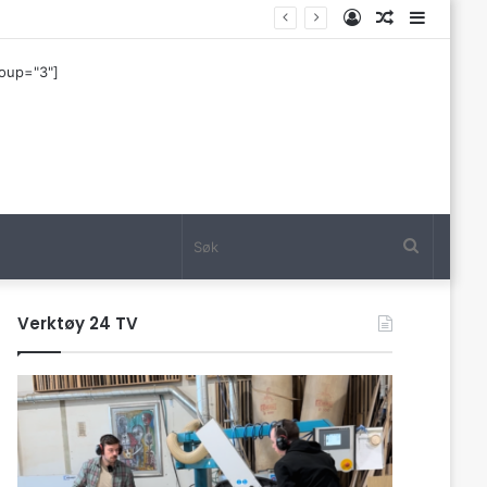
Log
Tilfeldig
Sideba
In
artikkel
roup="3"]
Søk
Verktøy 24 TV