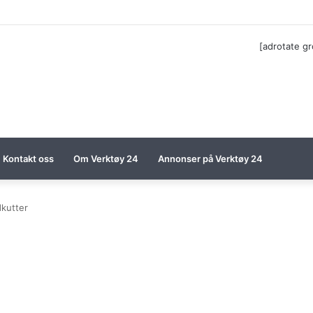
ga til Festool billigere
[adrotate g
Kontakt oss
Om Verktøy 24
Annonser på Verktøy 24
kutter