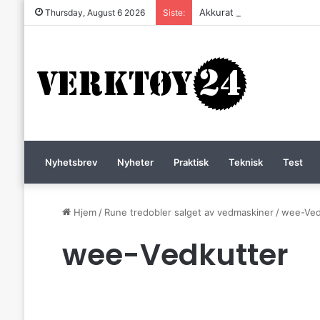
Akkurat nå er batteri-bordsa
Thursday, August 6 2026
Siste:
Nyhetsbrev
Nyheter
Praktisk
Teknisk
Test
Hjem
/
Rune tredobler salget av vedmaskiner
/
wee-Ved
wee-Vedkutter