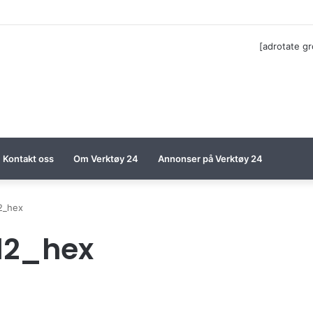
til Festool billigere
[adrotate g
Kontakt oss
Om Verktøy 24
Annonser på Verktøy 24
2_hex
12_hex