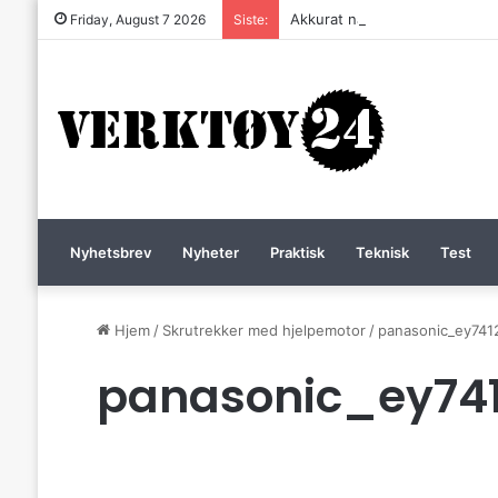
Akkurat nå er batteri-bordsaga 
Friday, August 7 2026
Siste:
Nyhetsbrev
Nyheter
Praktisk
Teknisk
Test
Hjem
/
Skrutrekker med hjelpemotor
/
panasonic_ey741
panasonic_ey74