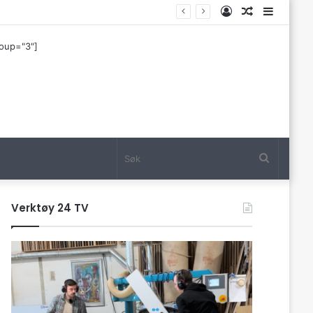
Log
Tilfeldig
Sideba
In
artikkel
roup="3"]
Søk
Verktøy 24 TV