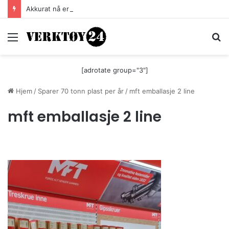
Akkurat nå er batteri-bordsaga til Festool billigere
Meny
S
[adrotate group="3"]
Hjem
/
Sparer 70 tonn plast per år
/
mft emballasje 2 line
mft emballasje 2 line