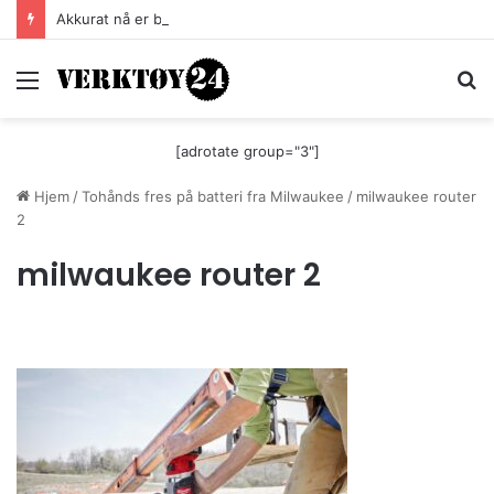
Akkurat nå er batteri-bordsaga til Festool billigere
Meny
S
[adrotate group="3"]
Hjem
/
Tohånds fres på batteri fra Milwaukee
/
milwaukee router
2
milwaukee router 2