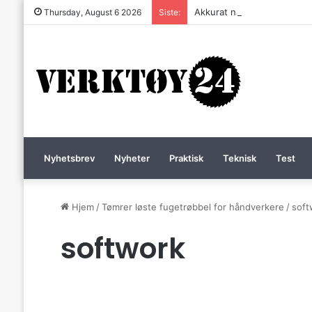
Akkurat nå er batteri-bordsa
Thursday, August 6 2026
Siste:
Nyhetsbrev
Nyheter
Praktisk
Teknisk
Test
Hjem
/
Tømrer løste fugetrøbbel for håndverkere
/
soft
softwork