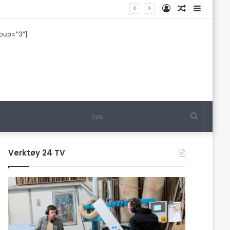
Log
Tilfeldig
Sideba
In
artikkel
roup="3"]
Søk
Verktøy 24 TV