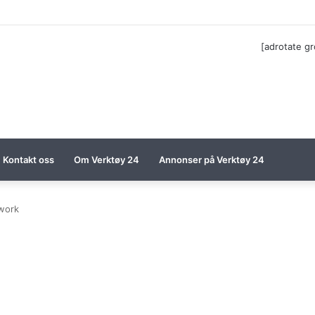
ga til Festool billigere
[adrotate g
Kontakt oss
Om Verktøy 24
Annonser på Verktøy 24
work