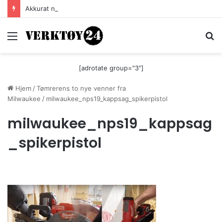
Akkurat nå er batteri-bordsaga til Festool billigere
Meny
S
[adrotate group="3"]
Hjem
/
Tømrerens to nye venner fra
Milwaukee
/
milwaukee_nps19_kappsag_spikerpistol
milwaukee_nps19_kappsag
_spikerpistol