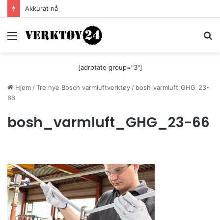
Akkurat nå er batteri-bordsaga til Festool billigere
Meny
S
[adrotate group="3"]
Hjem
/
Tre nye Bosch varmluftverktøy
/
bosh_varmluft_GHG_23-
66
bosh_varmluft_GHG_23-66