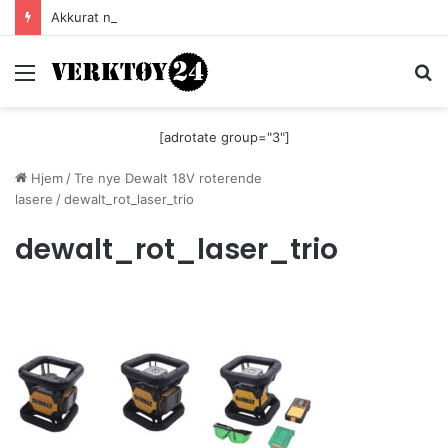
Akkurat nå er batteri-bordsaga til Festool billigere
Meny
S
[adrotate group="3"]
Hjem
/
Tre nye Dewalt 18V roterende
lasere
/
dewalt_rot_laser_trio
dewalt_rot_laser_trio