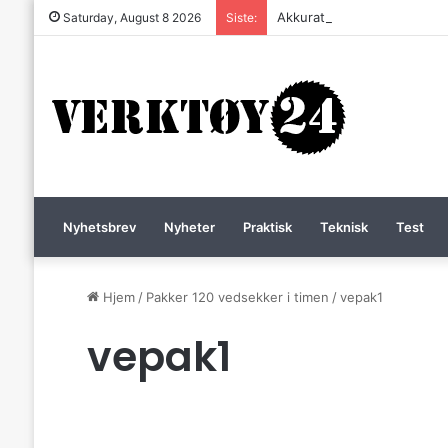
Akkurat nå er batteri-bordsa
Saturday, August 8 2026
Siste:
Nyhetsbrev
Nyheter
Praktisk
Teknisk
Test
Hjem
/
Pakker 120 vedsekker i timen
/
vepak1
vepak1