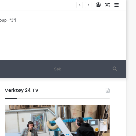
Log
Tilfeldig
Sideba
In
artikkel
roup="3"]
Søk
Verktøy 24 TV