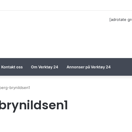
til Festool billigere
[adrotate g
Kontakt oss
Om Verktøy 24
Annonser på Verktøy 24
sberg-brynildsen1
brynildsen1