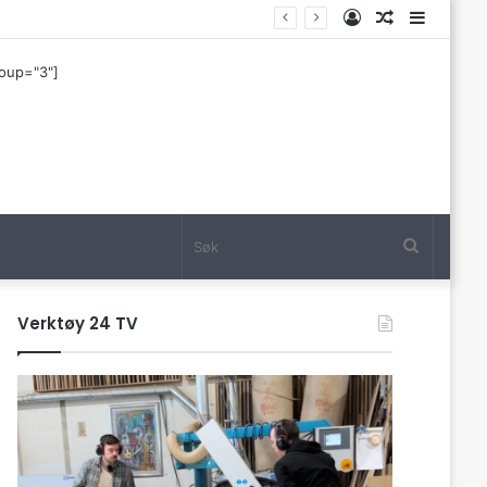
Log
Tilfeldig
Sideba
In
artikkel
roup="3"]
Søk
Verktøy 24 TV