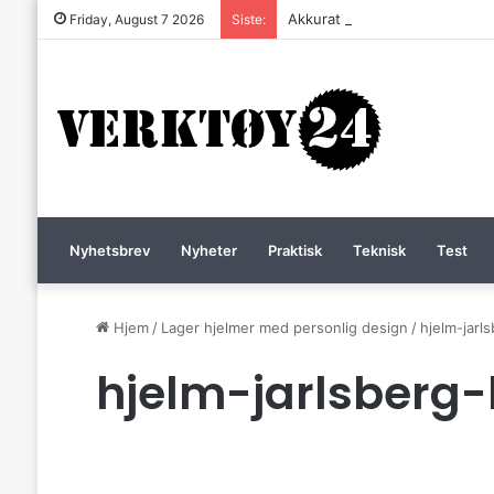
Akkurat nå er batteri-bordsaga 
Friday, August 7 2026
Siste:
Nyhetsbrev
Nyheter
Praktisk
Teknisk
Test
Hjem
/
Lager hjelmer med personlig design
/
hjelm-jarl
hjelm-jarlsberg-