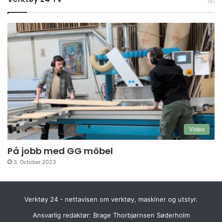
Video
På jobb med GG möbel
3. October 2023
Verktøy 24 - nettavisen om verktøy, maskiner og utstyr.
Ansvarlig redaktør: Brage Thorbjørnsen Søderholm