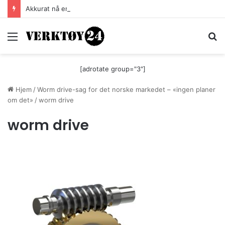
Akkurat nå er batteri-bordsaga til Festool billigere
Meny
S
[adrotate group="3"]
Hjem
/
Worm drive-sag for det norske markedet – «ingen planer
om det»
/
worm drive
worm drive