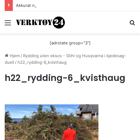
Akkurat nå er batteri-bordsaga til Festool billigere
Meny
S
[adrotate group="3"]
Hjem
/
Rydding uten eksos - Stihl og Husqvarna i kjedesag-
duell
/
h22_rydding-6_kvisthaug
h22_rydding-6_kvisthaug