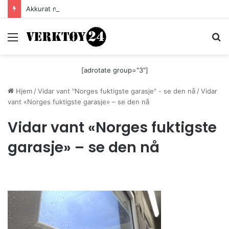
Akkurat nå er batteri-bordsaga til Festool billigere
Meny
S
[adrotate group="3"]
Hjem
/
Vidar vant "Norges fuktigste garasje" - se den nå
/
Vidar
vant «Norges fuktigste garasje» – se den nå
Vidar vant «Norges fuktigste
garasje» – se den nå