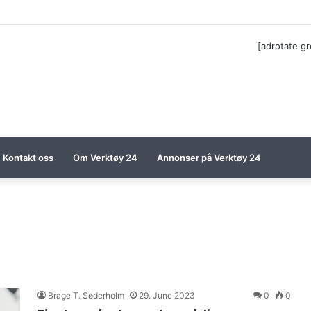
ga til Festool billigere
[adrotate g
Kontakt oss
Om Verktøy 24
Annonser på Verktøy 24
Brage T. Søderholm
29. June 2023
0
0