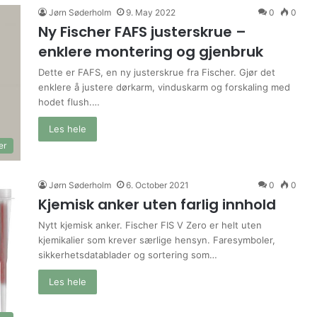
Jørn Søderholm
9. May 2022
0
0
Ny Fischer FAFS justerskrue –
enklere montering og gjenbruk
Dette er FAFS, en ny justerskrue fra Fischer. Gjør det
enklere å justere dørkarm, vinduskarm og forskaling med
hodet flush.…
Les hele
er
Jørn Søderholm
6. October 2021
0
0
Kjemisk anker uten farlig innhold
Nytt kjemisk anker. Fischer FIS V Zero er helt uten
kjemikalier som krever særlige hensyn. Faresymboler,
sikkerhetsdatablader og sortering som…
Les hele