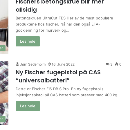
Fischers betongskrue blir mer
allsidig
Betongskruen UltraCut FBS II er av de mest populære
produktene hos fischer. Nå har den også ETA-
godkjenning for murverk og…
Les hele
er
Jørn Søderholm
16. June 2022
3
0
Ny Fischer fugepistol på CAS
“universalbatteri”
Dette er Fischer FIS DB S Pro. En ny fugepistol /
injeksjonspistol på CAS batteri som presser med 400 kg…
Les hele
er