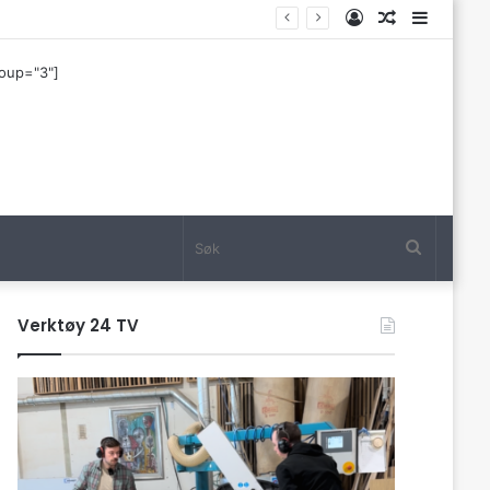
Log
Tilfeldig
Sideba
In
artikkel
roup="3"]
Søk
Verktøy 24 TV