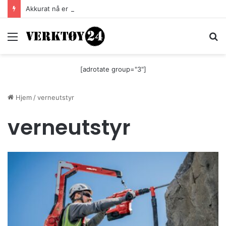
Akkurat nå er batteri-bordsaga til Festool billigere
Meny
S
[adrotate group="3"]
Hjem
/
verneutstyr
verneutstyr