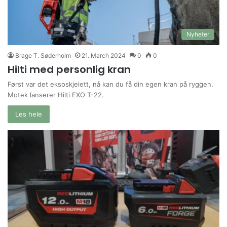
Nyheter
Brage T. Søderholm
21. March 2024
0
0
Hilti med personlig kran
Først var det eksoskjelett, nå kan du få din egen kran på ryggen.
Motek lanserer Hilti EXO T-22.
Les hele