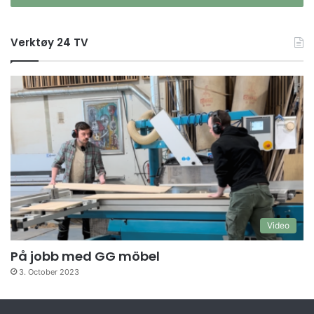
Verktøy 24 TV
Video
På jobb med GG möbel
3. October 2023