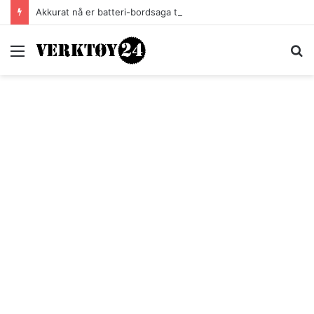
Akkurat nå er batteri-bordsaga til Festool billigere
Meny
S