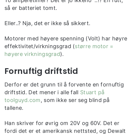
To amperetimer? Det er jo ikkeno´..!? En futt,
så er batteriet tomt.
Eller..? Nja, det er ikke så sikkert.
Motorer med høyere spenning (Volt) har høyre
effektivitet/virkningsgrad (
større motor =
høyere virkningsgrad
).
Fornuftig driftstid
Derfor er det grunn til å forvente en fornuftig
driftstid. Det mener i alle fall
Stuart på
toolguyd.com
, som ikke ser seg blind på
tallene.
Han skriver for øvrig om 20V og 60V. Det er
fordi det er et amerikansk nettsted, og Dewalt