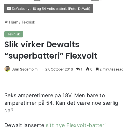
DeWalts nye 18 og 54 volts batteri. (Foto: DeWalt)
Hjem
/
Teknisk
Teknisk
Slik virker Dewalts
“superbatteri” Flexvolt
Jørn Søderholm
27. October 2016
1
0
2 minutes read
Seks amperetimere på 18V. Men bare to
amperetimer på 54. Kan det være noe særlig
da?
Dewalt lanserte
sitt nye Flexvolt-batteri i