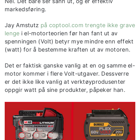
Nei. Det bare ser sånn ut, og er effektiv
markedsføring.
Jay Amstutz
på coptool.com trengte ikke grave
lenge
i el-motorteorien før han fant ut av
spenningen (Volt) betyr mye mindre enn effekt
(watt) for å bestemme kraften ut av motoren.
Det er faktisk ganske vanlig at en og samme el-
motor kommer i flere Volt-utgaver. Dessverre
er det ikke like vanlig at verktøyprodusenter
oppgir watt på sine produkter, påpeker han.