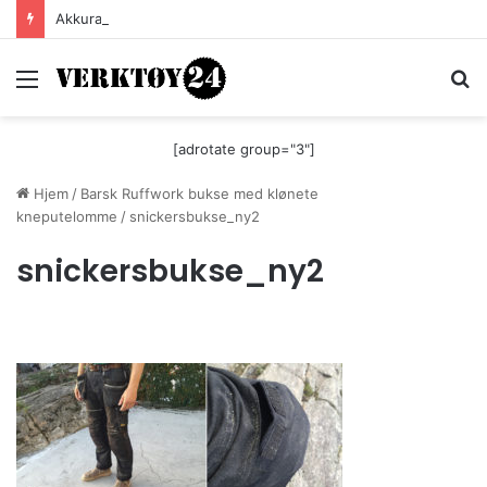
Akkurat nå er batteri-bordsaga til Festool billigere
Meny
S
[adrotate group="3"]
Hjem
/
Barsk Ruffwork bukse med klønete
kneputelomme
/
snickersbukse_ny2
snickersbukse_ny2