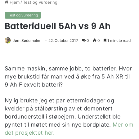
Hjem
/
Test og vurdering
Test og vurdering
Batteriduell 5Ah vs 9 Ah
Jørn Søderholm
22. October 2017
0
0
1 minute read
Samme maskin, samme jobb, to batterier. Hvor
mye brukstid får man ved å øke fra 5 Ah XR til
9 Ah Flexvolt batteri?
Nylig brukte jeg et par ettermiddager og
kvelder på stålbørsting av et demontert
bordunderstell i støpejern. Understellet ble
pyntet til møtet med sin nye bordplate.
Mer om
det prosjektet her.