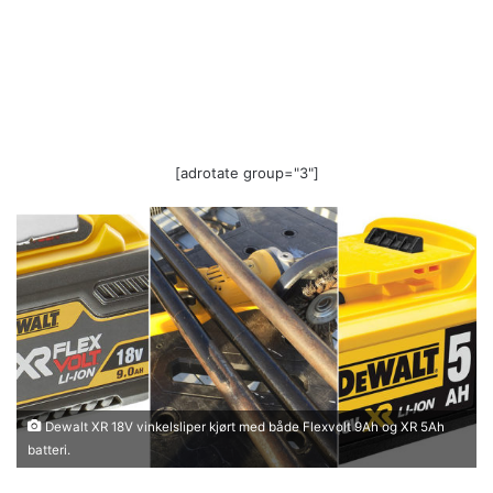
[adrotate group="3"]
Dewalt XR 18V vinkelsliper kjørt med både Flexvolt 9Ah og XR 5Ah
batteri.