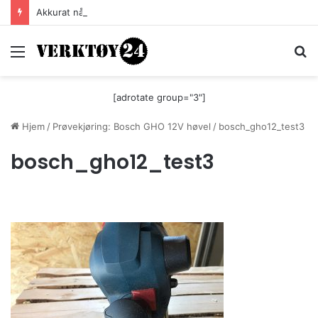
Akkurat nå er batteri-bordsaga til Festool billigere
Meny
S
[adrotate group="3"]
Hjem
/
Prøvekjøring: Bosch GHO 12V høvel
/
bosch_gho12_test3
bosch_gho12_test3