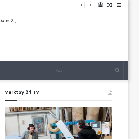
Log
Tilfeldig
Sideba
In
artikkel
roup="3"]
Søk
Verktøy 24 TV