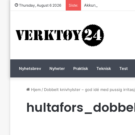
Akkurat nå er batteri-bordsa
Thursday, August 6 2026
Siste:
Nyhetsbrev
Nyheter
Praktisk
Teknisk
Test
Hjem
/
Dobbelt knivhylster – god idé med pussig irrit
hultafors_dobbel