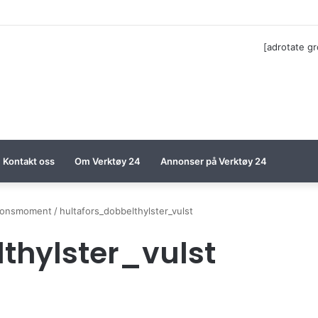
ga til Festool billigere
[adrotate g
Kontakt oss
Om Verktøy 24
Annonser på Verktøy 24
asjonsmoment
/
hultafors_dobbelthylster_vulst
thylster_vulst