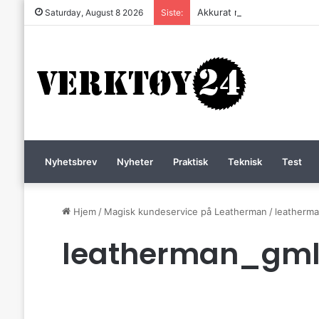
Akkurat nå er batteri-bordsa
Saturday, August 8 2026
Siste:
Nyhetsbrev
Nyheter
Praktisk
Teknisk
Test
Hjem
/
Magisk kundeservice på Leatherman
/
leatherm
leatherman_gm