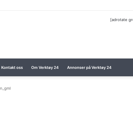
ga til Festool billigere
[adrotate g
Kontakt oss
Om Verktøy 24
Annonser på Verktøy 24
an_gml
l