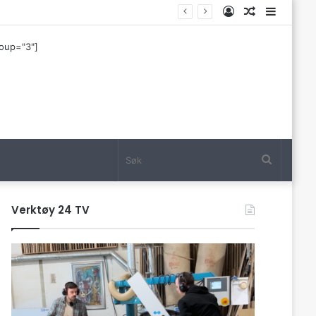
Log
Tilfeldig
Sideba
In
artikkel
roup="3"]
Søk
Verktøy 24 TV