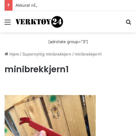
Akkurat nå er batteri-bordsaga til Festool billigere
Meny
S
[adrotate group="3"]
Hjem
/
Supernyttig minibrekkjern
/
minibrekkjern1
minibrekkjern1