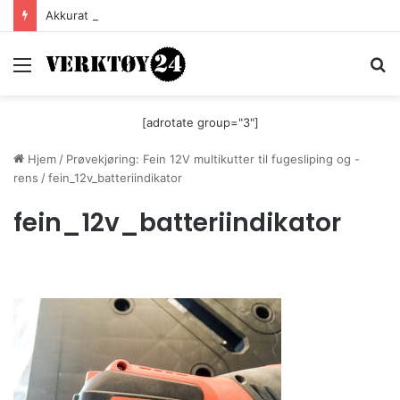
Akkurat nå er batteri-bordsaga til Festool billigere
Meny
S
[adrotate group="3"]
Hjem
/
Prøvekjøring: Fein 12V multikutter til fugesliping og -
rens
/
fein_12v_batteriindikator
fein_12v_batteriindikator