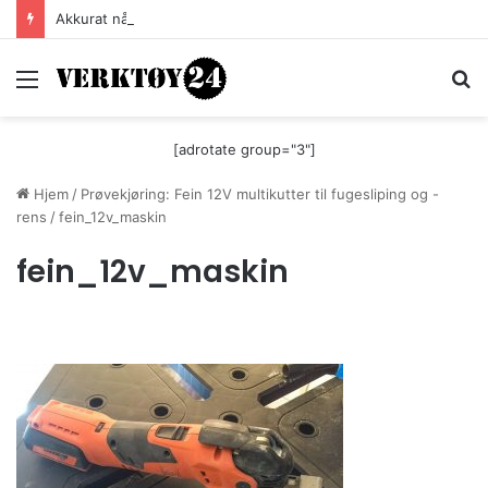
Akkurat nå er batteri-bordsaga til Festool billigere
Meny
S
[adrotate group="3"]
Hjem
/
Prøvekjøring: Fein 12V multikutter til fugesliping og -
rens
/
fein_12v_maskin
fein_12v_maskin