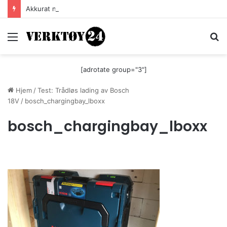
Akkurat nå er batteri-bordsaga til Festool billigere
Meny
S
[adrotate group="3"]
Hjem
/
Test: Trådløs lading av Bosch
18V
/
bosch_chargingbay_lboxx
bosch_chargingbay_lboxx