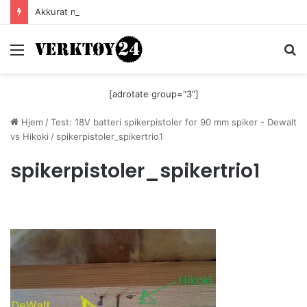
Akkurat nå er batteri-bordsaga til Festool billigere
Meny
S
[adrotate group="3"]
Hjem
/
Test: 18V batteri spikerpistoler for 90 mm spiker - Dewalt
vs Hikoki
/
spikerpistoler_spikertrio1
spikerpistoler_spikertrio1