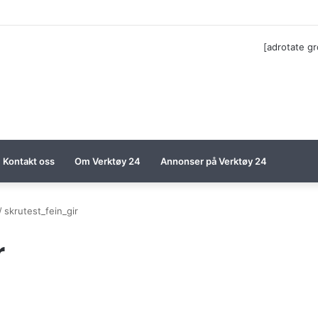
til Festool billigere
[adrotate g
Kontakt oss
Om Verktøy 24
Annonser på Verktøy 24
/
skrutest_fein_gir
r