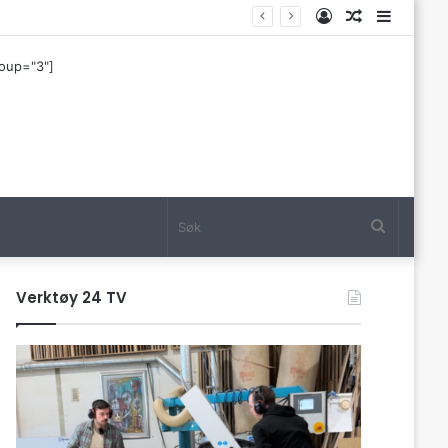
Log
Tilfeldig
Sideba
In
artikkel
roup="3"]
Søk
Verktøy 24 TV