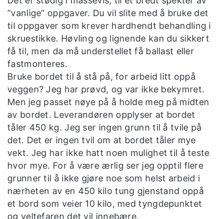
Det er stødig i massevis, til et bredt spekter av
“vanlige” oppgaver. Du vil slite med å bruke det
til oppgaver som krever hardhendt behandling i
skruestikke. Høvling og lignende kan du sikkert
få til, men da må understellet få ballast eller
fastmonteres.
Bruke bordet til å stå på, for arbeid litt oppå
veggen? Jeg har prøvd, og var ikke bekymret.
Men jeg passet nøye på å holde meg på midten
av bordet. Leverandøren opplyser at bordet
tåler 450 kg. Jeg ser ingen grunn til å tvile på
det. Det er ingen tvil om at bordet tåler mye
vekt. Jeg har ikke hatt noen mulighet til å teste
hvor mye. For å være ærlig ser jeg opptil flere
grunner til å ikke gjøre noe som helst arbeid i
nærheten av en 450 kilo tung gjenstand oppå
et bord som veier 10 kilo, med tyngdepunktet
og veltefaren det vil innebære.