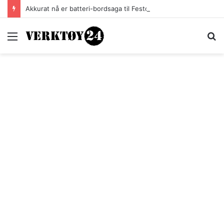
Akkurat nå er batteri-bordsaga til Festool billigere
Meny
S