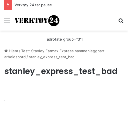
Verktøy 24 tar pause
Meny
S
[adrotate group="3"]
Hjem
/
Test: Stanley Fatmax Express sammenleggbart
arbeidsbord
/
stanley_express_test_bad
stanley_express_test_bad