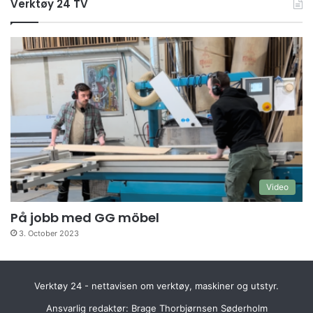
Verktøy 24 TV
Video
På jobb med GG möbel
3. October 2023
Verktøy 24 - nettavisen om verktøy, maskiner og utstyr.
Ansvarlig redaktør: Brage Thorbjørnsen Søderholm