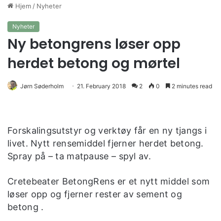
Hjem
/
Nyheter
Nyheter
Ny betongrens løser opp
herdet betong og mørtel
Jørn Søderholm
21. February 2018
2
0
2 minutes read
Forskalingsutstyr og verktøy får en ny tjangs i
livet. Nytt rensemiddel fjerner herdet betong.
Spray på – ta matpause – spyl av.
Cretebeater BetongRens er et nytt middel som
løser opp og fjerner rester av sement og
betong .