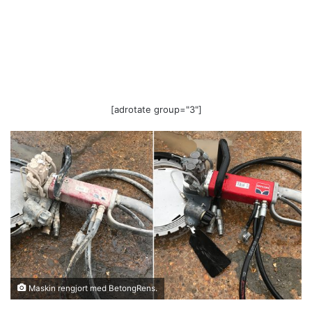
[adrotate group="3"]
Maskin rengjort med BetongRens.