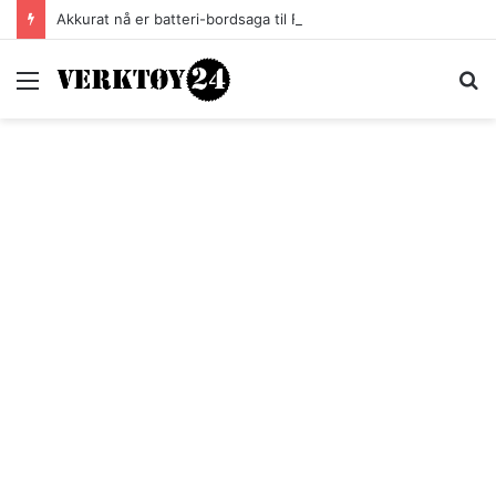
Akkurat nå er batteri-bordsaga til Festool billigere
Meny
S