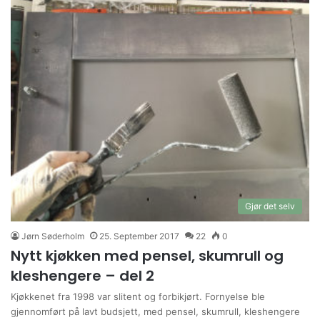
Gjør det selv
Jørn Søderholm
25. September 2017
22
0
Nytt kjøkken med pensel, skumrull og
kleshengere – del 2
Kjøkkenet fra 1998 var slitent og forbikjørt. Fornyelse ble
gjennomført på lavt budsjett, med pensel, skumrull, kleshengere