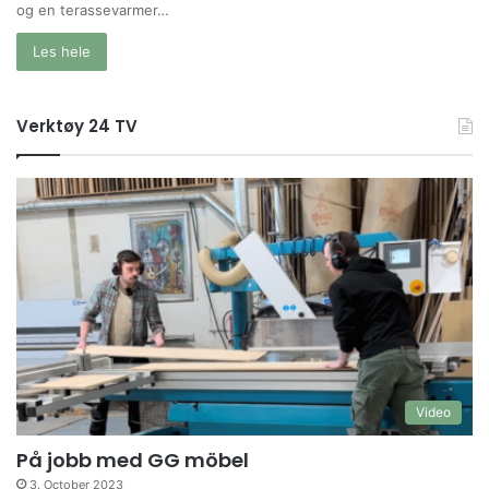
og en terassevarmer…
Les hele
Verktøy 24 TV
Video
På jobb med GG möbel
3. October 2023