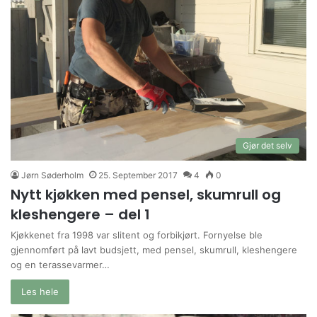
Gjør det selv
Jørn Søderholm
25. September 2017
4
0
Nytt kjøkken med pensel, skumrull og
kleshengere – del 1
Kjøkkenet fra 1998 var slitent og forbikjørt. Fornyelse ble
gjennomført på lavt budsjett, med pensel, skumrull, kleshengere
og en terassevarmer…
Les hele