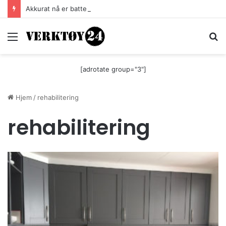
Akkurat nå er batteri-bordsaga til Festool billigere
Meny
S
[adrotate group="3"]
Hjem
/
rehabilitering
rehabilitering