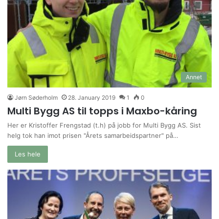
Annet
Jørn Søderholm
28. January 2019
1
0
Multi Bygg AS til topps i Maxbo-kåring
Her er Kristoffer Frengstad (t.h) på jobb for Multi Bygg AS. Sist
helg tok han imot prisen "Årets samarbeidspartner" på…
Les hele