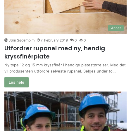
Annet
Jørn Søderholm
7. February 2019
0
0
Utfordrer rupanel med ny, hendig
kryssfinérplate
Ny type 12 og 15 mm kryssfinér i hendige platestørrelser. Med det
vil produsenten utfordre selveste rupanel. Selges under to…
Les hele