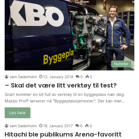
Nyheter
Jørn Søderholm
13. January 2018
0
0
– Skal det være litt verktøy til test?
Snart kommer en bil full av verktøy til en byggeplass nær deg.
Maxbo Proff lanserer nå "Byggeplasstjenester". Der kan man…
Les hele
Jørn Søderholm
18. January 2017
0
0
Hitachi ble publikums Arena-favoritt