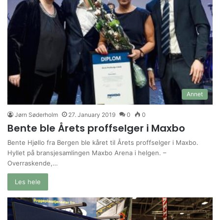
Annet
Jørn Søderholm
27. January 2019
0
0
Bente ble Årets proffselger i Maxbo
Bente Hjøllo fra Bergen ble kåret til Årets proffselger i Maxbo.
Hyllet på bransjesamlingen Maxbo Arena i helgen. ­–
Overraskende,…
Les hele