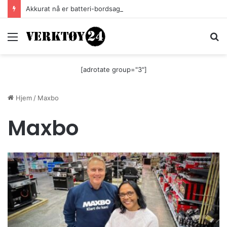
Akkurat nå er batteri-bordsaga til Festool billigere
Meny
S
[adrotate group="3"]
Hjem
/
Maxbo
Maxbo