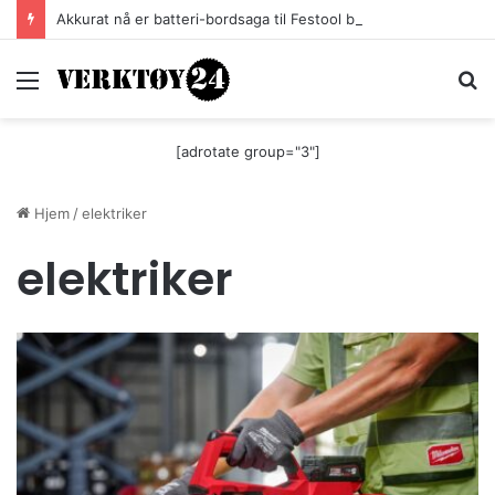
Akkurat nå er batteri-bordsaga til Festool billigere
Meny
S
[adrotate group="3"]
Hjem
/
elektriker
elektriker