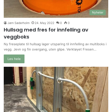
Nyheter
Jørn Søderholm
24. May 2022
0
0
Hullsag med fres for innfelling av
veggboks
Ny freseplate til hullsag lager utsparing til innfelling av multiboks i
vegg. Jevn og fin overgang, uten glipe. Verktøyet Fresen…
Les hele