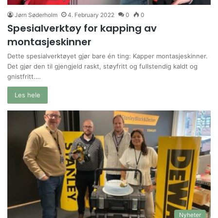
Jørn Søderholm
4. February 2022
0
0
Spesialverktøy for kapping av
montasjeskinner
Dette spesialverktøyet gjør bare én ting: Kapper montasjeskinner.
Det gjør den til gjengjeld raskt, støyfritt og fullstendig kaldt og
gnistfritt.…
Les hele
Nyheter