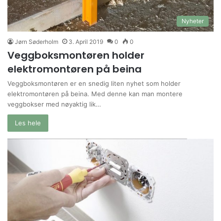
Nyheter
Jørn Søderholm
3. April 2019
0
0
Veggboksmontøren holder
elektromontøren på beina
Veggboksmontøren er en snedig liten nyhet som holder
elektromontøren på beina. Med denne kan man montere
veggbokser med nøyaktig lik…
Les hele