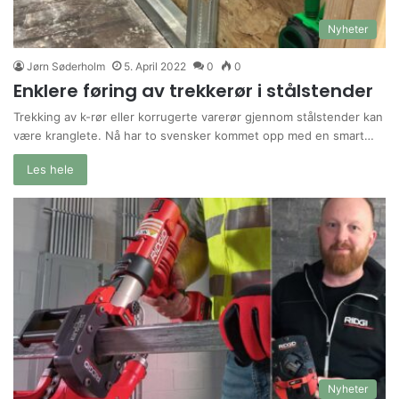
Nyheter
Jørn Søderholm
5. April 2022
0
0
Enklere føring av trekkerør i stålstender
Trekking av k-rør eller korrugerte varerør gjennom stålstender kan
være kranglete. Nå har to svensker kommet opp med en smart…
Les hele
Nyheter