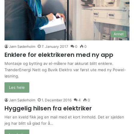
Annet
Jørn Søderholm
7. January 2017
0
0
Enklere for elektrikeren med ny app
Montasje og bytting av el-målere har akkurat blitt enklere.
TrønderEnergi Nett og Buvik Elektro var først ute med ny Powel-
løsning.
Les hele
Jørn Søderholm
1. December 2016
4
0
Hyggelig hilsen fra elektriker
Her en kveld fikk jeg en mail med et kort innhold. Det er sjelden
jeg har blitt så glad for å…